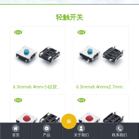
轻触开关
CLOSE
6.3mmx6.4mm小硅胶按钮 U型脚 贴片轻触开关
6.3mmx6.4mmx2.7mm 小硅胶按钮 贴片轻触开关
首页
产品
关于我们
联系我们