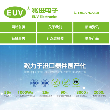
138-2726-5670
网站首页
网站首页
关于我们
新闻资讯
产品中心
轻触开关
针座连接器
更多产品
新闻资讯
关于我们
联系